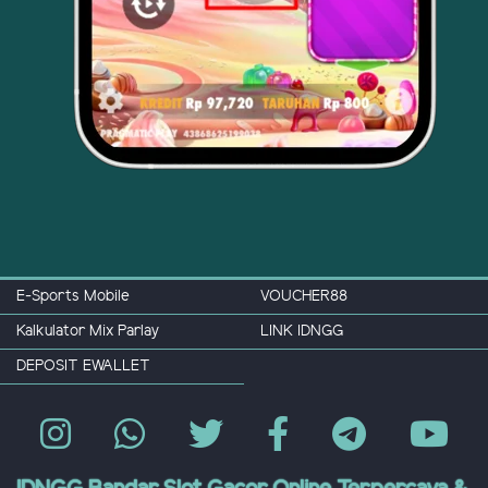
E-Sports Mobile
VOUCHER88
Kalkulator Mix Parlay
LINK IDNGG
DEPOSIT EWALLET