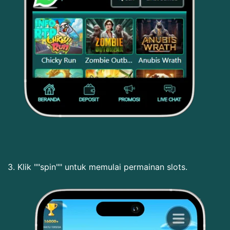
3. Klik ""spin"" untuk memulai permainan slots.