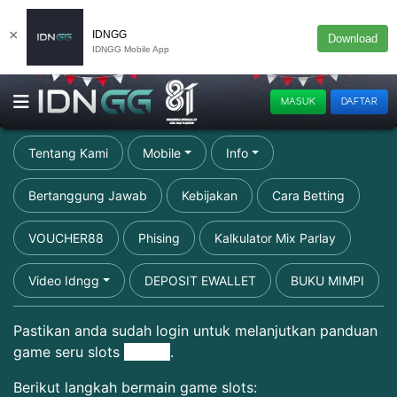
×
IDNGG
Download
IDNGG Mobile App
MASUK
DAFTAR
Tentang Kami
Mobile
Info
Bertanggung Jawab
Kebijakan
Cara Betting
VOUCHER88
Phising
Kalkulator Mix Parlay
Video Idngg
DEPOSIT EWALLET
BUKU MIMPI
Pastikan anda sudah login untuk melanjutkan panduan
game seru slots
IDNGG
.
Berikut langkah bermain game slots: